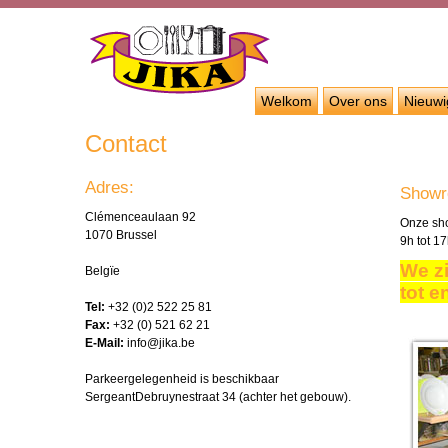
Welkom
Over ons
Nieuw
Contact
Adres:
Show
Clémenceaulaan 92
Onze sh
1070 Brussel
9h tot 1
We zi
Belgïe
tot e
Tel:
+32 (0)2 522 25 81
Fax:
+32 (0) 521 62 21
E-Mail:
info@jika.be
Parkeergelegenheid is beschikbaar
SergeantDebruynestraat 34 (
achter het gebouw
).