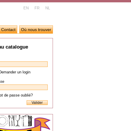
EN
FR
NL
Contact
Où nous trouver
au catalogue
Demander un login
sse
t de passe oublié?
Valider