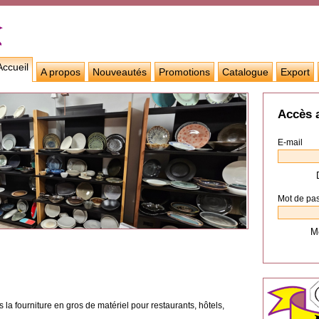
Accueil
A propos
Nouveautés
Promotions
Catalogue
Export
Accès 
E-mail
Mot de pa
Mo
 la fourniture en gros de matériel pour restaurants, hôtels,